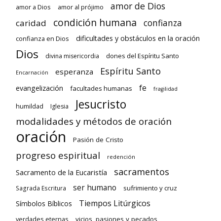
amor de Dios
amor a Dios
amor al prójimo
condición humana
confianza
caridad
dificultades y obstáculos en la oración
confianza en Dios
Dios
dones del Espíritu Santo
divina misericordia
Espíritu Santo
esperanza
Encarnación
fe
evangelización
facultades humanas
fragilidad
Jesucristo
humildad
Iglesia
modalidades y métodos de oración
oración
Pasión de Cristo
progreso espiritual
redención
sacramentos
Sacramento de la Eucaristía
ser humano
sufrimiento y cruz
Sagrada Escritura
Tiempos Litúrgicos
Símbolos Bíblicos
verdades eternas
vicios, pasiones y pecados