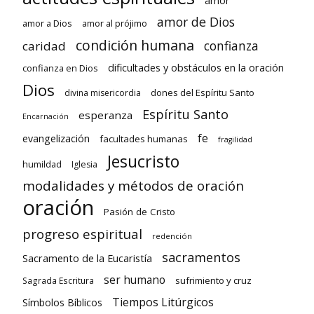
amor
amor de Dios
amor a Dios
amor al prójimo
condición humana
confianza
caridad
dificultades y obstáculos en la oración
confianza en Dios
Dios
dones del Espíritu Santo
divina misericordia
Espíritu Santo
esperanza
Encarnación
fe
evangelización
facultades humanas
fragilidad
Jesucristo
humildad
Iglesia
modalidades y métodos de oración
oración
Pasión de Cristo
progreso espiritual
redención
sacramentos
Sacramento de la Eucaristía
ser humano
sufrimiento y cruz
Sagrada Escritura
Tiempos Litúrgicos
Símbolos Bíblicos