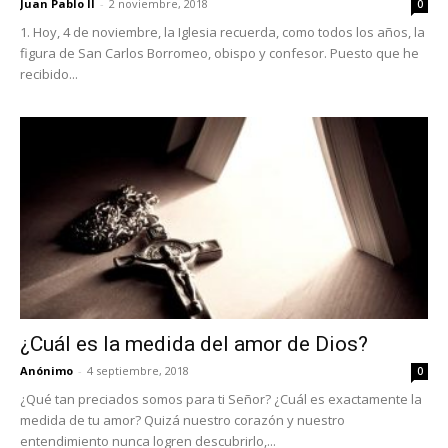
Juan Pablo II
-
2 noviembre, 2018
0
1. Hoy, 4 de noviembre, la Iglesia recuerda, como todos los años, la
figura de San Carlos Borromeo, obispo y confesor. Puesto que he
recibido...
¿Cuál es la medida del amor de Dios?
Anónimo
-
4 septiembre, 2018
0
¿Qué tan preciados somos para ti Señor? ¿Cuál es exactamente la
medida de tu amor? Quizá nuestro corazón y nuestro
entendimiento nunca logren descubrirlo,...