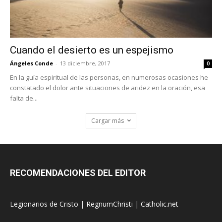
Cuando el desierto es un espejismo
Ángeles Conde
-
13 diciembre, 2017
0
En la guía espiritual de las personas, en numerosas ocasiones he
constatado el dolor ante situaciones de aridez en la oración, esa
falta de...
Cargar más
RECOMENDACIONES DEL EDITOR
Legionarios de Cristo
|
RegnumChristi
|
Catholic.net