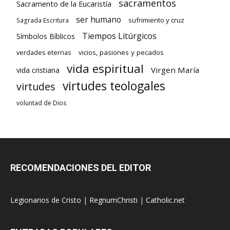
sacramentos
Sacramento de la Eucaristía
ser humano
sufrimiento y cruz
Sagrada Escritura
Tiempos Litúrgicos
Símbolos Bíblicos
verdades eternas
vicios, pasiones y pecados
vida espiritual
Virgen María
vida cristiana
virtudes teologales
virtudes
voluntad de Dios
RECOMENDACIONES DEL EDITOR
Legionarios de Cristo
|
RegnumChristi
|
Catholic.net