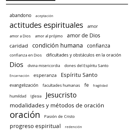
abandono
aceptación
actitudes espirituales
amor
amor de Dios
amor a Dios
amor al prójimo
condición humana
confianza
caridad
dificultades y obstáculos en la oración
confianza en Dios
Dios
dones del Espíritu Santo
divina misericordia
Espíritu Santo
esperanza
Encarnación
fe
evangelización
facultades humanas
fragilidad
Jesucristo
humildad
Iglesia
modalidades y métodos de oración
oración
Pasión de Cristo
progreso espiritual
redención