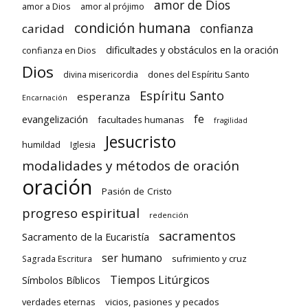
amor de Dios
amor a Dios
amor al prójimo
condición humana
confianza
caridad
dificultades y obstáculos en la oración
confianza en Dios
Dios
dones del Espíritu Santo
divina misericordia
Espíritu Santo
esperanza
Encarnación
fe
evangelización
facultades humanas
fragilidad
Jesucristo
humildad
Iglesia
modalidades y métodos de oración
oración
Pasión de Cristo
progreso espiritual
redención
sacramentos
Sacramento de la Eucaristía
ser humano
sufrimiento y cruz
Sagrada Escritura
Tiempos Litúrgicos
Símbolos Bíblicos
verdades eternas
vicios, pasiones y pecados