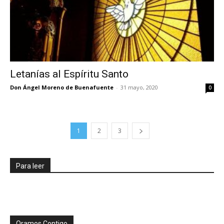
Letanías al Espíritu Santo
Don Ángel Moreno de Buenafuente
-
31 mayo, 2020
0
1
2
3
Para leer
Oramos Contigo