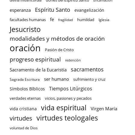
divina misericordia
Encarnación
Espíritu Santo
esperanza
evangelización
fe
facultades humanas
humildad
Iglesia
fragilidad
Jesucristo
modalidades y métodos de oración
oración
Pasión de Cristo
progreso espiritual
redención
sacramentos
Sacramento de la Eucaristía
ser humano
sufrimiento y cruz
Sagrada Escritura
Tiempos Litúrgicos
Símbolos Bíblicos
verdades eternas
vicios, pasiones y pecados
vida espiritual
Virgen María
vida cristiana
virtudes teologales
virtudes
voluntad de Dios