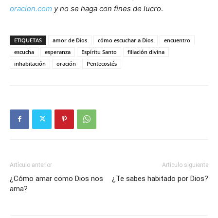
oracion.com
y no se haga con fines de lucro
.
ETIQUETAS
amor de Dios
cómo escuchar a Dios
encuentro
escucha
esperanza
Espíritu Santo
filiación divina
inhabitación
oración
Pentecostés
Artículo anterior
Artículo siguiente
¿Cómo amar como Dios nos
¿Te sabes habitado por Dios?
ama?