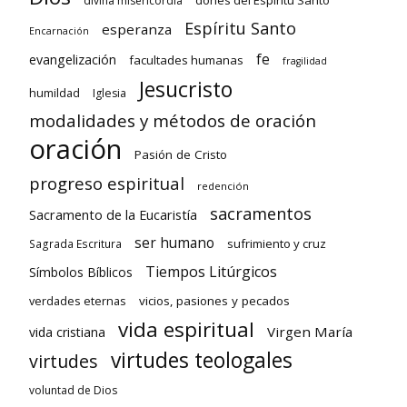
divina misericordia
Espíritu Santo
esperanza
Encarnación
fe
evangelización
facultades humanas
fragilidad
Jesucristo
humildad
Iglesia
modalidades y métodos de oración
oración
Pasión de Cristo
progreso espiritual
redención
sacramentos
Sacramento de la Eucaristía
ser humano
sufrimiento y cruz
Sagrada Escritura
Tiempos Litúrgicos
Símbolos Bíblicos
verdades eternas
vicios, pasiones y pecados
vida espiritual
Virgen María
vida cristiana
virtudes teologales
virtudes
voluntad de Dios