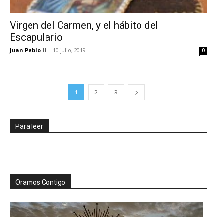
Virgen del Carmen, y el hábito del
Escapulario
Juan Pablo II
-
10 julio, 2019
0
1
2
3
Para leer
Oramos Contigo