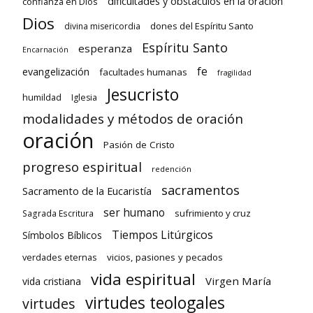
dificultades y obstáculos en la oración
confianza en Dios
Dios
dones del Espíritu Santo
divina misericordia
Espíritu Santo
esperanza
Encarnación
fe
evangelización
facultades humanas
fragilidad
Jesucristo
humildad
Iglesia
modalidades y métodos de oración
oración
Pasión de Cristo
progreso espiritual
redención
sacramentos
Sacramento de la Eucaristía
ser humano
sufrimiento y cruz
Sagrada Escritura
Tiempos Litúrgicos
Símbolos Bíblicos
verdades eternas
vicios, pasiones y pecados
vida espiritual
Virgen María
vida cristiana
virtudes teologales
virtudes