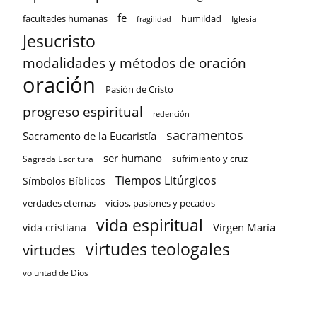
fe
facultades humanas
humildad
Iglesia
fragilidad
Jesucristo
modalidades y métodos de oración
oración
Pasión de Cristo
progreso espiritual
redención
sacramentos
Sacramento de la Eucaristía
ser humano
sufrimiento y cruz
Sagrada Escritura
Tiempos Litúrgicos
Símbolos Bíblicos
verdades eternas
vicios, pasiones y pecados
vida espiritual
Virgen María
vida cristiana
virtudes teologales
virtudes
voluntad de Dios