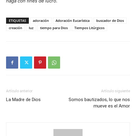
haga con fines de lucro.
ETIQUETAS
adoración
Adoración Eucarística
buscador de Dios
creación
luz
tiempo para Dios
Tiempos Litúrgicos
Artículo anterior
Artículo siguiente
La Madre de Dios
Somos bautizados, lo que nos
mueve es el Amor