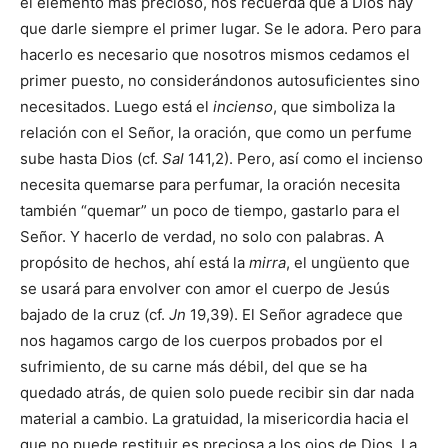
el elemento más precioso, nos recuerda que a Dios hay
que darle siempre el primer lugar. Se le adora. Pero para
hacerlo es necesario que nosotros mismos cedamos el
primer puesto, no considerándonos autosuficientes sino
necesitados. Luego está el
incienso
, que simboliza la
relación con el Señor, la oración, que como un perfume
sube hasta Dios (cf.
Sal
141,2). Pero, así como el incienso
necesita quemarse para perfumar, la oración necesita
también “quemar” un poco de tiempo, gastarlo para el
Señor. Y hacerlo de verdad, no solo con palabras. A
propósito de hechos, ahí está la
mirra
, el ungüento que
se usará para envolver con amor el cuerpo de Jesús
bajado de la cruz (cf.
Jn
19,39). El Señor agradece que
nos hagamos cargo de los cuerpos probados por el
sufrimiento, de su carne más débil, del que se ha
quedado atrás, de quien solo puede recibir sin dar nada
material a cambio. La gratuidad, la misericordia hacia el
que no puede restituir es preciosa a los ojos de Dios. La