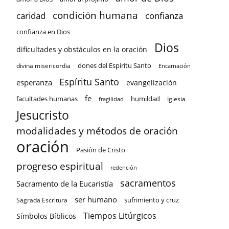
condición humana
confianza
caridad
confianza en Dios
Dios
dificultades y obstáculos en la oración
dones del Espíritu Santo
divina misericordia
Encarnación
Espíritu Santo
esperanza
evangelización
fe
facultades humanas
humildad
Iglesia
fragilidad
Jesucristo
modalidades y métodos de oración
oración
Pasión de Cristo
progreso espiritual
redención
sacramentos
Sacramento de la Eucaristía
ser humano
sufrimiento y cruz
Sagrada Escritura
Tiempos Litúrgicos
Símbolos Bíblicos