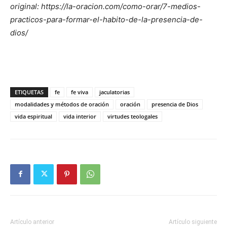
original: https://la-oracion.com/como-orar/7-medios-
practicos-para-formar-el-habito-de-la-presencia-de-
dios/
ETIQUETAS
fe
fe viva
jaculatorias
modalidades y métodos de oración
oración
presencia de Dios
vida espiritual
vida interior
virtudes teologales
Artículo anterior
Artículo siguiente