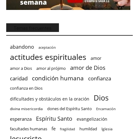
Temas frecuentes
abandono
aceptación
actitudes espirituales
amor
amor de Dios
amor a Dios
amor al prójimo
condición humana
confianza
caridad
confianza en Dios
Dios
dificultades y obstáculos en la oración
dones del Espíritu Santo
divina misericordia
Encarnación
Espíritu Santo
esperanza
evangelización
fe
facultades humanas
humildad
Iglesia
fragilidad
Jesucristo