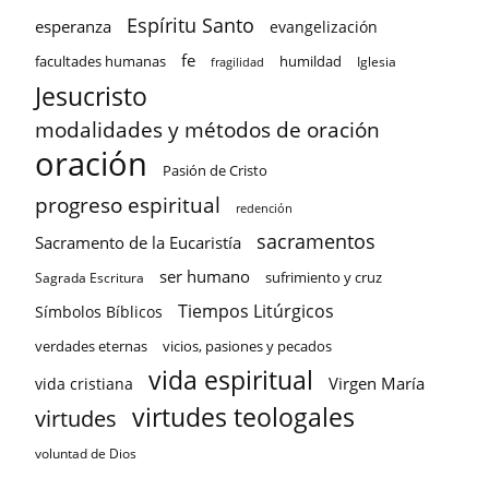
Espíritu Santo
esperanza
evangelización
fe
facultades humanas
humildad
Iglesia
fragilidad
Jesucristo
modalidades y métodos de oración
oración
Pasión de Cristo
progreso espiritual
redención
sacramentos
Sacramento de la Eucaristía
ser humano
sufrimiento y cruz
Sagrada Escritura
Tiempos Litúrgicos
Símbolos Bíblicos
verdades eternas
vicios, pasiones y pecados
vida espiritual
Virgen María
vida cristiana
virtudes teologales
virtudes
voluntad de Dios