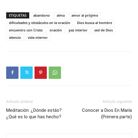
ETIQUETAS
abandono
alma
amor al prójimo
dificultades y obstáculos en la oración
Dios busca al hombre
encuentro con Cristo
oración
paz interior
sed de Dios
silencio
vida interior
Artículo anterior
Artículo siguiente
Meditación: ¿Dónde estás?
Conocer a Dios En María
¿Qué es lo que has hecho?
(Primera parte)