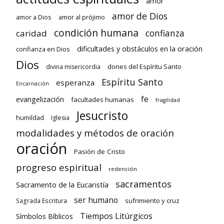
amor
amor de Dios
amor a Dios
amor al prójimo
condición humana
confianza
caridad
dificultades y obstáculos en la oración
confianza en Dios
Dios
dones del Espíritu Santo
divina misericordia
Espíritu Santo
esperanza
Encarnación
fe
evangelización
facultades humanas
fragilidad
Jesucristo
humildad
Iglesia
modalidades y métodos de oración
oración
Pasión de Cristo
progreso espiritual
redención
sacramentos
Sacramento de la Eucaristía
ser humano
sufrimiento y cruz
Sagrada Escritura
Tiempos Litúrgicos
Símbolos Bíblicos