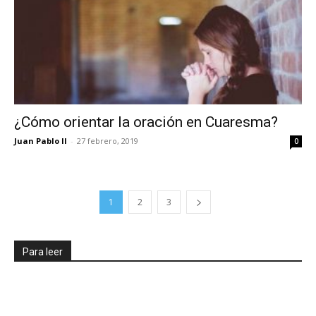
¿Cómo orientar la oración en Cuaresma?
Juan Pablo II
-
27 febrero, 2019
0
1
2
3
Para leer