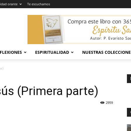
dad orante
Te escuchamos
EFLEXIONES
ESPIRITUALIDAD
NUESTRAS COLECCIONE
te)
sús (Primera parte)
2959