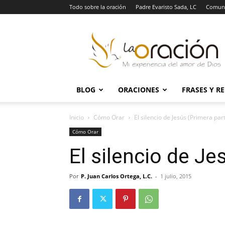
Todo sobre la oración
Padre Evaristo Sada, LC
Comuni
La
Oración
BLOG
ORACIONES
FRASES Y R
Inicio
Cómo Orar
El silencio de Jesús (Primera par
Cómo Orar
El silencio de Je
Por
P. Juan Carlos Ortega, L.C.
-
1 julio, 2015