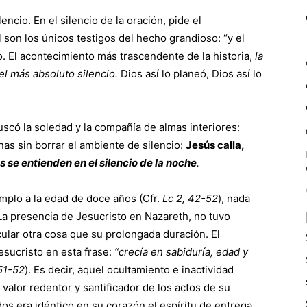
ncio. En el silencio de la oración, pide el
 son los únicos testigos del hecho grandioso: “y el
cio. El acontecimiento más trascendente de la historia,
la
el más absoluto silencio.
Dios así lo planeó, Dios así lo
uscó la soledad y la compañía de almas interiores:
as sin borrar el ambiente de silencio:
Jesús calla,
s se entienden en el silencio de la noche
.
mplo a la edad de doce años (Cfr.
Lc 2, 42-52
), nada
a presencia de Jesucristo en Nazareth, no tuvo
cular otra cosa que su prolongada duración. El
sucristo en esta frase:
“crecía en sabiduría, edad y
 51-52
). Es decir, aquel ocultamiento e inactividad
alor redentor y santificador de los actos de su
dos era idéntico en su corazón el espíritu de entrega