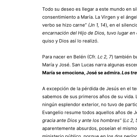
Todo su deseo es llegar a este mundo en sile
consentimiento a María. La Virgen y el ángel
verbo se hizo carne”
(Jn 1, 14
), en el silen
encarnación del Hijo de Dios, tuvo lugar en 
quiso y Dios así lo realizó.
Para nacer en Belén (Cfr.
Lc 2, 7
) también b
María y José. San Lucas narra algunas escen
María se emociona, José se admira.
Los tre
A excepción de la pérdida de Jesús en el te
sabemos de sus primeros años de su vida. L
ningún esplendor exterior, no tuvo de parti
Evangelio resume todos aquellos años de Je
gracia ante Dios y ante los hombres”
(
Lc 2,
aparentemente absurdos, poseían el mismo v
ministerio público, porque en los dos perío