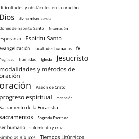
dificultades y obstáculos en la oración
Dios
divina misericordia
dones del Espíritu Santo
Encarnación
Espíritu Santo
esperanza
fe
evangelización
facultades humanas
Jesucristo
humildad
Iglesia
fragilidad
modalidades y métodos de
oración
oración
Pasión de Cristo
progreso espiritual
redención
Sacramento de la Eucaristía
sacramentos
Sagrada Escritura
ser humano
sufrimiento y cruz
Tiempos Litúrgicos
Símbolos Bíblicos