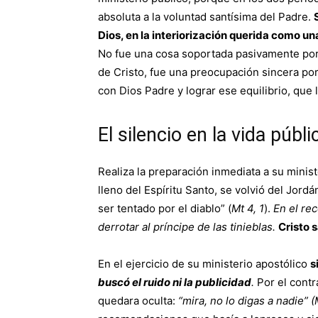
absoluta a la voluntad santísima del Padre.
Dios, en la interiorización querida como u
No fue una cosa soportada pasivamente por 
de Cristo, fue una preocupación sincera por
con Dios Padre y lograr ese equilibrio, que 
El silencio en la vida públi
Realiza la preparación inmediata a su ministe
lleno del Espíritu Santo, se volvió del Jordán
ser tentado por el diablo” (
Mt 4, 1
).
En el rec
derrotar al príncipe de las tinieblas.
Cristo 
En el ejercicio de su ministerio apostólico
s
buscó el ruido ni la publicidad
.
Por el contr
quedara oculta:
“mira, no lo digas a nadie”
(