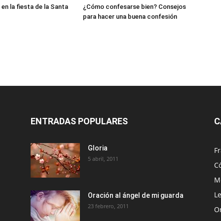
en la fiesta de la Santa
¿Cómo confesarse bien? Consejos
para hacer una buena confesión
ENTRADAS POPULARES
C
Gloria
Fr
5 abril, 2011
C
Me
Le
Oración al ángel de mi guarda
23 febrero, 2011
O