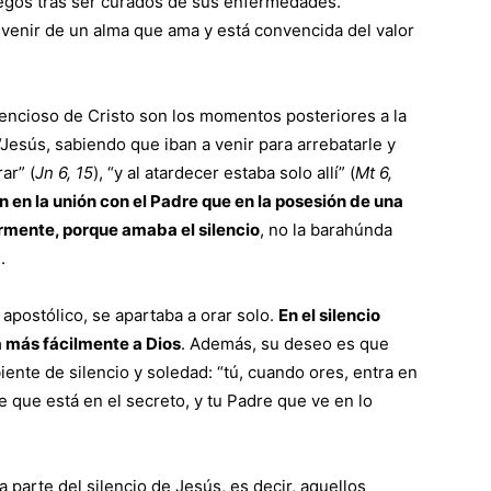
egos tras ser curados de sus enfermedades.
nir de un alma que ama y está convencida del valor
lencioso de Cristo son los momentos posteriores a la
“Jesús, sabiendo que iban a venir para arrebatarle y
ar” (
Jn 6, 15
), “y al atardecer estaba solo allí” (
Mt 6,
n en la unión con el Padre que en la posesión de una
ormente, porque amaba el silencio
, no la barahúnda
.
 apostólico, se apartaba a orar solo.
En el silencio
a más fácilmente a Dios
. Además, su deseo es que
nte de silencio y soledad: “tú, cuando ores, entra en
re que está en el secreto, y tu Padre que ve en lo
parte del silencio de Jesús, es decir, aquellos