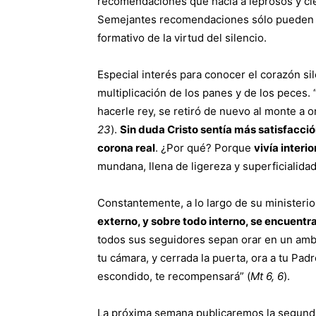
recomendaciones que hacía a leprosos y ci
Semejantes recomendaciones sólo pueden ve
formativo de la virtud del silencio.
Especial interés para conocer el corazón si
multiplicación de los panes y de los peces. 
hacerle rey, se retiró de nuevo al monte a or
23
).
Sin duda Cristo sentía más satisfacció
corona real
. ¿Por qué? Porque
vivía interi
mundana, llena de ligereza y superficialidad
Constantemente, a lo largo de su ministerio
externo, y sobre todo interno, se encuentr
todos sus seguidores sepan orar en un ambie
tu cámara, y cerrada la puerta, ora a tu Pad
escondido, te recompensará” (
Mt 6, 6
).
La próxima semana publicaremos la segunda 