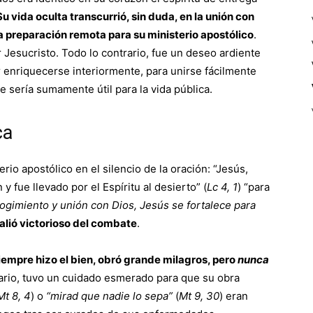
Su vida oculta transcurrió, sin duda, en la unión con
na preparación remota para su ministerio apostólico
.
Jesucristo. Todo lo contrario, fue un deseo ardiente
 enriquecerse interiormente, para unirse fácilmente
le sería sumamente útil para la vida pública.
ca
rio apostólico en el silencio de la oración: “Jesús,
 y fue llevado por el Espíritu al desierto” (
Lc 4, 1
) “para
ogimiento y unión con Dios, Jesús se fortalece para
salió victorioso del combate
.
iempre hizo el bien, obró grande milagros, pero
nunca
ario, tuvo un cuidado esmerado para que su obra
Mt 8, 4
) o
“mirad que nadie lo sepa”
(
Mt 9, 30
) eran