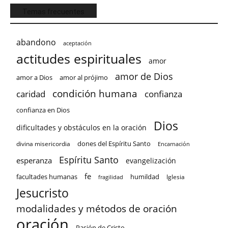
Temas frecuentes
abandono
aceptación
actitudes espirituales
amor
amor de Dios
amor a Dios
amor al prójimo
condición humana
confianza
caridad
confianza en Dios
Dios
dificultades y obstáculos en la oración
dones del Espíritu Santo
divina misericordia
Encarnación
Espíritu Santo
esperanza
evangelización
fe
facultades humanas
humildad
Iglesia
fragilidad
Jesucristo
modalidades y métodos de oración
oración
Pasión de Cristo