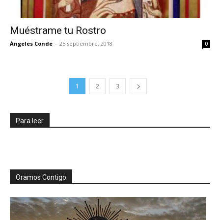
Muéstrame tu Rostro
Ángeles Conde
-
25 septiembre, 2018
0
1
2
3
Para leer
Oramos Contigo