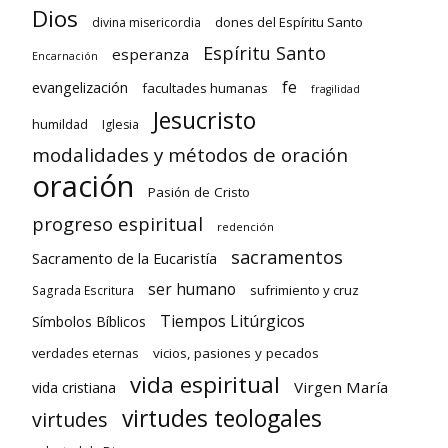
Dios
dones del Espíritu Santo
divina misericordia
Espíritu Santo
esperanza
Encarnación
fe
evangelización
facultades humanas
fragilidad
Jesucristo
humildad
Iglesia
modalidades y métodos de oración
oración
Pasión de Cristo
progreso espiritual
redención
sacramentos
Sacramento de la Eucaristía
ser humano
sufrimiento y cruz
Sagrada Escritura
Tiempos Litúrgicos
Símbolos Bíblicos
verdades eternas
vicios, pasiones y pecados
vida espiritual
Virgen María
vida cristiana
virtudes teologales
virtudes