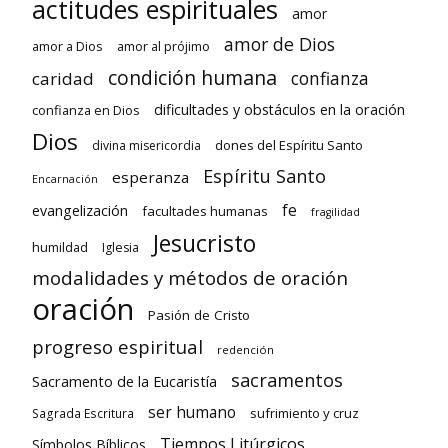
actitudes espirituales
amor
amor de Dios
amor a Dios
amor al prójimo
condición humana
confianza
caridad
dificultades y obstáculos en la oración
confianza en Dios
Dios
dones del Espíritu Santo
divina misericordia
Espíritu Santo
esperanza
Encarnación
fe
evangelización
facultades humanas
fragilidad
Jesucristo
humildad
Iglesia
modalidades y métodos de oración
oración
Pasión de Cristo
progreso espiritual
redención
sacramentos
Sacramento de la Eucaristía
ser humano
sufrimiento y cruz
Sagrada Escritura
Tiempos Litúrgicos
Símbolos Bíblicos