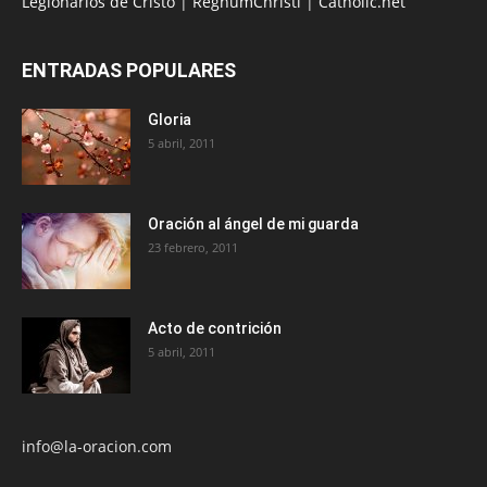
Legionarios de Cristo
|
RegnumChristi
|
Catholic.net
ENTRADAS POPULARES
Gloria
5 abril, 2011
Oración al ángel de mi guarda
23 febrero, 2011
Acto de contrición
5 abril, 2011
info@la-oracion.com