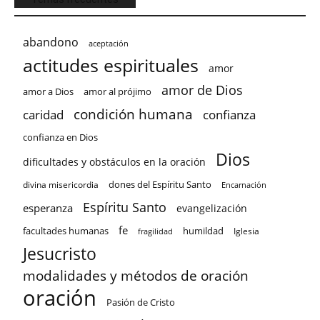
abandono
aceptación
actitudes espirituales
amor
amor de Dios
amor a Dios
amor al prójimo
condición humana
confianza
caridad
confianza en Dios
Dios
dificultades y obstáculos en la oración
dones del Espíritu Santo
divina misericordia
Encarnación
Espíritu Santo
esperanza
evangelización
fe
facultades humanas
humildad
Iglesia
fragilidad
Jesucristo
modalidades y métodos de oración
oración
Pasión de Cristo