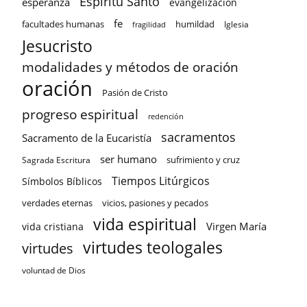
Espíritu Santo
esperanza
evangelización
fe
facultades humanas
humildad
Iglesia
fragilidad
Jesucristo
modalidades y métodos de oración
oración
Pasión de Cristo
progreso espiritual
redención
sacramentos
Sacramento de la Eucaristía
ser humano
sufrimiento y cruz
Sagrada Escritura
Tiempos Litúrgicos
Símbolos Bíblicos
verdades eternas
vicios, pasiones y pecados
vida espiritual
Virgen María
vida cristiana
virtudes teologales
virtudes
voluntad de Dios