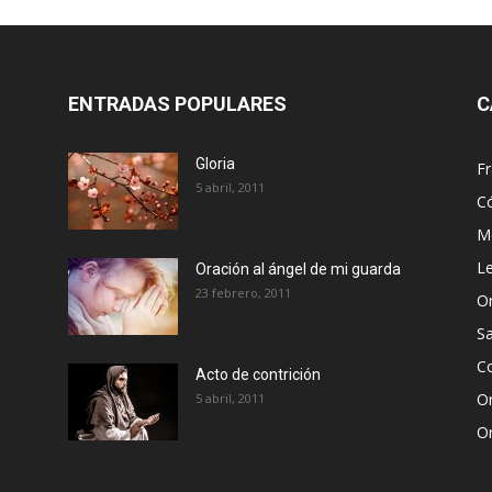
ENTRADAS POPULARES
C
Gloria
Fr
5 abril, 2011
C
Me
Le
Oración al ángel de mi guarda
23 febrero, 2011
Or
S
Co
Acto de contrición
Or
5 abril, 2011
Or