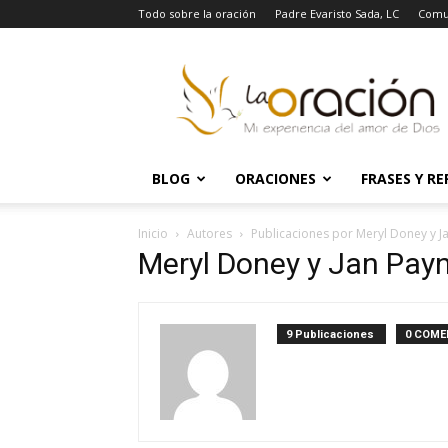
Todo sobre la oración
Padre Evaristo Sada, LC
Comu
La
Oración
BLOG
ORACIONES
FRASES Y RE
Inicio
Autores
Publicaciones por Meryl Doney y J
Meryl Doney y Jan Pay
9 Publicaciones
0 COME