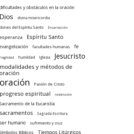
dificultades y obstáculos en la oración
Dios
divina misericordia
dones del Espíritu Santo
Encarnación
Espíritu Santo
esperanza
fe
evangelización
facultades humanas
Jesucristo
humildad
Iglesia
fragilidad
modalidades y métodos de
oración
oración
Pasión de Cristo
progreso espiritual
redención
Sacramento de la Eucaristía
sacramentos
Sagrada Escritura
ser humano
sufrimiento y cruz
Tiempos Litúrgicos
Símbolos Bíblicos