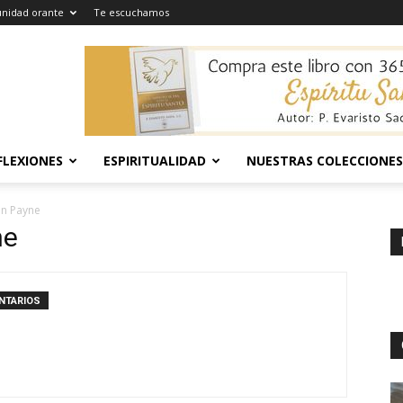
nidad orante
Te escuchamos
FLEXIONES
ESPIRITUALIDAD
NUESTRAS COLECCIONES
an Payne
ne
NTARIOS