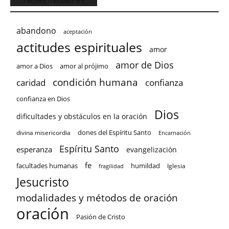
Temas frecuentes
abandono
aceptación
actitudes espirituales
amor
amor de Dios
amor a Dios
amor al prójimo
condición humana
confianza
caridad
confianza en Dios
Dios
dificultades y obstáculos en la oración
dones del Espíritu Santo
divina misericordia
Encarnación
Espíritu Santo
esperanza
evangelización
fe
facultades humanas
humildad
Iglesia
fragilidad
Jesucristo
modalidades y métodos de oración
oración
Pasión de Cristo