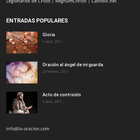
Legionarios de Cristo
|
RegnumChristi
|
Catholic.net
ENTRADAS POPULARES
Gloria
5 abril, 2011
Oración al ángel de mi guarda
23 febrero, 2011
Acto de contrición
5 abril, 2011
info@la-oracion.com