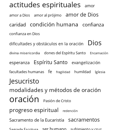
actitudes espirituales
amor
amor de Dios
amor a Dios
amor al prójimo
condición humana
confianza
caridad
confianza en Dios
Dios
dificultades y obstáculos en la oración
dones del Espíritu Santo
divina misericordia
Encarnación
Espíritu Santo
esperanza
evangelización
fe
facultades humanas
humildad
Iglesia
fragilidad
Jesucristo
modalidades y métodos de oración
oración
Pasión de Cristo
progreso espiritual
redención
sacramentos
Sacramento de la Eucaristía
ser humano
sufrimiento y cruz
Sagrada Escritura