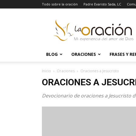
Todo sobre la oración
Padre Evaristo Sada, LC
Comu
La
Oración
BLOG
ORACIONES
FRASES Y RE
Inicio
Oraciones
Oraciones a Jesucristo
ORACIONES A JESUCR
Devocionario de oraciones a Jesucristo d