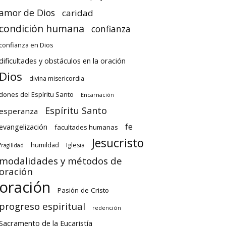
amor de Dios
caridad
condición humana
confianza
confianza en Dios
dificultades y obstáculos en la oración
Dios
divina misericordia
dones del Espíritu Santo
Encarnación
Espíritu Santo
esperanza
fe
evangelización
facultades humanas
Jesucristo
humildad
Iglesia
fragilidad
modalidades y métodos de
oración
oración
Pasión de Cristo
progreso espiritual
redención
Sacramento de la Eucaristía