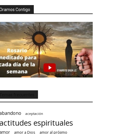
Oramos Contigo
Temas frecuentes
abandono
aceptación
actitudes espirituales
amor
amor a Dios
amor al prójimo