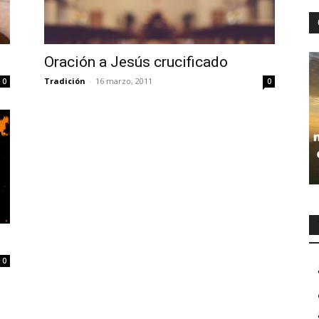
Oración a Jesús crucificado
Tradición
-
16 marzo, 2011
0
0
0