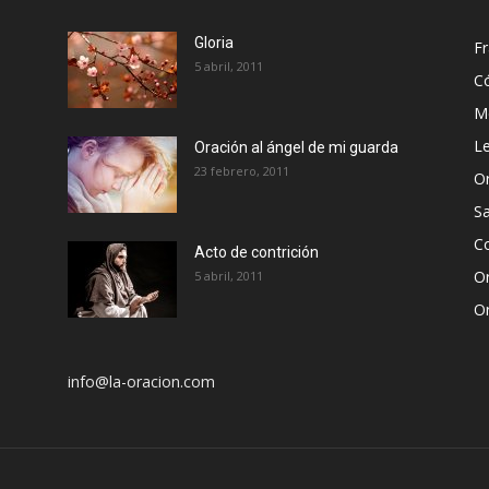
Gloria
Fr
5 abril, 2011
C
Me
Le
Oración al ángel de mi guarda
23 febrero, 2011
Or
S
Co
Acto de contrición
Or
5 abril, 2011
Or
info@la-oracion.com