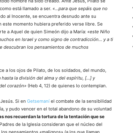
todo hombre ha sido creado. Ante Jesús, Pilato se
como está llamado a ser.
«…para que sepáis que no
o al Inocente, se encuentra desnudo ante su
 este momento hubiera preferido verse libre. Se
rte a Aquel de quien Simeón dijo a María:
«este Niño
uchos en Israel y como signo de contradicción… y a ti
 se descubran los pensamientos de muchos
e a los ojos de Pilato, de los soldados, del mundo,
 hasta la división del alma y del espíritu, […] y
 del corazón»
(Heb 4, 12) de quienes lo contemplan.
 Jesús. Si en
Getsemaní
el combate de la sensibilidad
nía, y pudo vencer en el total abandono de su voluntad
as nos recuerdan la tortura de la tentación que se
 Padres de la Iglesia consideran que el núcleo del
ra los pensamientos «malignos» (a los que llaman