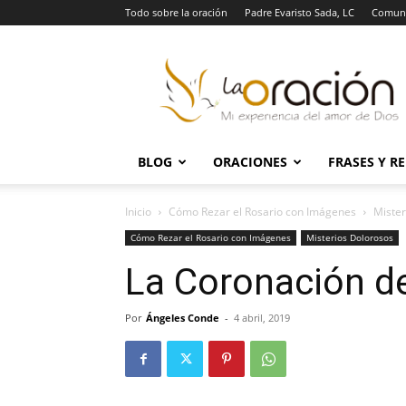
Todo sobre la oración
Padre Evaristo Sada, LC
Comuni
La
Oración
BLOG
ORACIONES
FRASES Y R
Inicio
Cómo Rezar el Rosario con Imágenes
Mister
Cómo Rezar el Rosario con Imágenes
Misterios Dolorosos
La Coronación d
Por
Ángeles Conde
-
4 abril, 2019