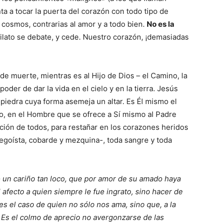
ta a tocar la puerta del corazón con todo tipo de
l cosmos, contrarias al amor y a todo bien.
No es la
ilato se debate, y cede. Nuestro corazón, ¡demasiadas
 de muerte, mientras es al Hijo de Dios – el Camino, la
oder de dar la vida en el cielo y en la tierra. Jesús
piedra cuya forma asemeja un altar. Es Él mismo el
o, en el Hombre que se ofrece a Sí mismo al Padre
ación de todos, para restañar en los corazones heridos
d egoísta, cobarde y mezquina-, toda sangre y toda
un cariño tan loco, que por amor de su amado haya
l afecto a quien siempre le fue ingrato, sino hacer de
es el caso de quien no sólo nos ama, sino que, a la
Es el colmo de aprecio no avergonzarse de las