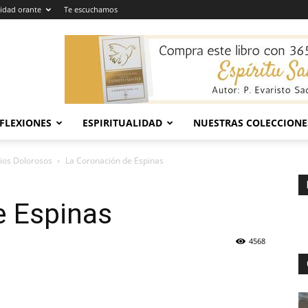
dad orante
Te escuchamos
EFLEXIONES
ESPIRITUALIDAD
NUESTRAS COLECCIONE
ios Dolorosos
La Coronación de Espinas
e Espinas
4568