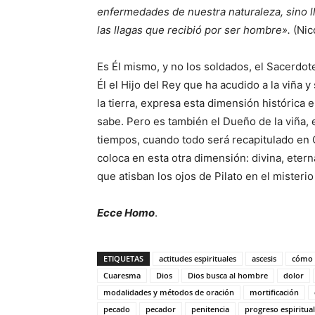
enfermedades de nuestra naturaleza, sino ll
las llagas que recibió por ser hombre».
(Nic
Es Él mismo, y no los soldados, el Sacerdote
Él el Hijo del Rey que ha acudido a la viña 
la tierra, expresa esta dimensión histórica e
sabe. Pero es también el Dueño de la viña, e
tiempos, cuando todo será recapitulado en Cr
coloca en esta otra dimensión: divina, etern
que atisban los ojos de Pilato en el misteri
Ecce Homo
.
ETIQUETAS
actitudes espirituales
ascesis
cómo r
Cuaresma
Dios
Dios busca al hombre
dolor
modalidades y métodos de oración
mortificación
pecado
pecador
penitencia
progreso espiritual