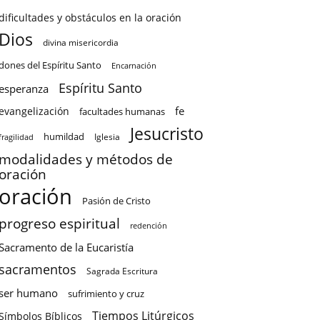
dificultades y obstáculos en la oración
Dios
divina misericordia
dones del Espíritu Santo
Encarnación
Espíritu Santo
esperanza
fe
evangelización
facultades humanas
Jesucristo
humildad
Iglesia
fragilidad
modalidades y métodos de
oración
oración
Pasión de Cristo
progreso espiritual
redención
Sacramento de la Eucaristía
sacramentos
Sagrada Escritura
ser humano
sufrimiento y cruz
Tiempos Litúrgicos
Símbolos Bíblicos