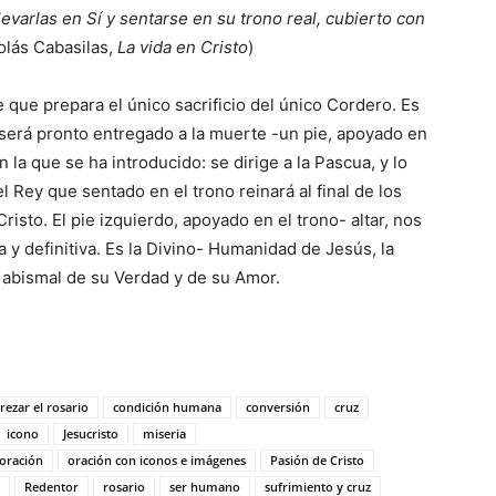
evarlas en Sí y sentarse en su trono real, cubierto con
olás Cabasilas,
La vida en Cristo
)
 que prepara el único sacrificio del único Cordero. Es
y será pronto entregado a la muerte -un pie, apoyado en
n la que se ha introducido: se dirige a la Pascua, y lo
l Rey que sentado en el trono reinará al final de los
isto. El pie izquierdo, apoyado en el trono- altar, nos
a y definitiva. Es la Divino- Humanidad de Jesús, la
o abismal de su Verdad y de su Amor.
ezar el rosario
condición humana
conversión
cruz
icono
Jesucristo
miseria
oración
oración con iconos e imágenes
Pasión de Cristo
Redentor
rosario
ser humano
sufrimiento y cruz