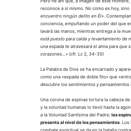
Pero he ahí que, a imagen de este Hombre, 
reconoce a sí mismo. No como es hoy, sino 
encuentro ningún delito en Él».
Contempland
conciencia, empuñando un poder del que en
lavará las manos, mientras entrega a la mue
está puesto para caída y levantamiento de m
una espada te atravesará el alma para que
corazones…»
(cfr.
Lc
2, 34-35)
La Palabra de Dios se ha encarnado y aparec
como una «espada de doble filo» que
«entra
descubre los sentimientos y pensamientos
Una corona de espinas tortura la cabeza de
y la voluntad humanas lo llevó hasta la ago
a la Voluntad Santísima del Padre;
las espin
presenta al nivel de los pensamientos
. Los
combate espiritual se da en la batalla cont