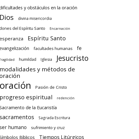
dificultades y obstáculos en la oración
Dios
divina misericordia
dones del Espíritu Santo
Encarnación
Espíritu Santo
esperanza
fe
evangelización
facultades humanas
Jesucristo
humildad
Iglesia
fragilidad
modalidades y métodos de
oración
oración
Pasión de Cristo
progreso espiritual
redención
Sacramento de la Eucaristía
sacramentos
Sagrada Escritura
ser humano
sufrimiento y cruz
Tiempos Litúrgicos
Símbolos Bíblicos