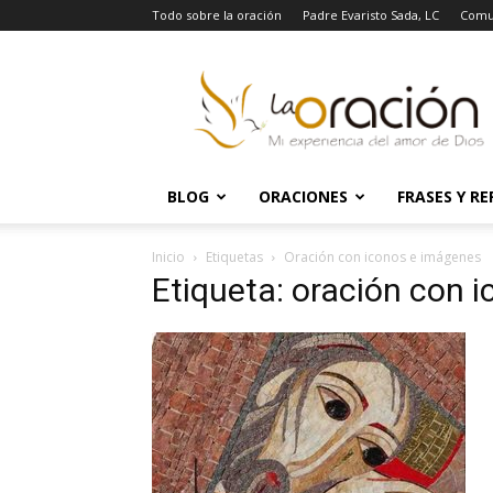
Todo sobre la oración
Padre Evaristo Sada, LC
Comu
La
Oración
BLOG
ORACIONES
FRASES Y RE
Inicio
Etiquetas
Oración con iconos e imágenes
Etiqueta: oración con 