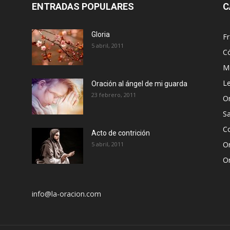
ENTRADAS POPULARES
C
Gloria
Fr
5 abril, 2011
C
Me
Le
Oración al ángel de mi guarda
23 febrero, 2011
Or
S
Co
Acto de contrición
Or
5 abril, 2011
Or
info@la-oracion.com