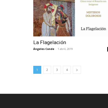
La Flagelación
Ángeles Conde
-
1 abril, 2019
1
2
3
4