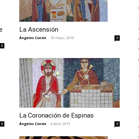
e
La Ascensión
Ángeles Conde
-
18 mayo, 2019
0
0
La Coronación de Espinas
Ángeles Conde
-
4 abril, 2019
0
0