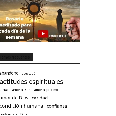
Temas frecuentes
abandono
aceptación
actitudes espirituales
amor
amor a Dios
amor al prójimo
amor de Dios
caridad
condición humana
confianza
confianza en Dios