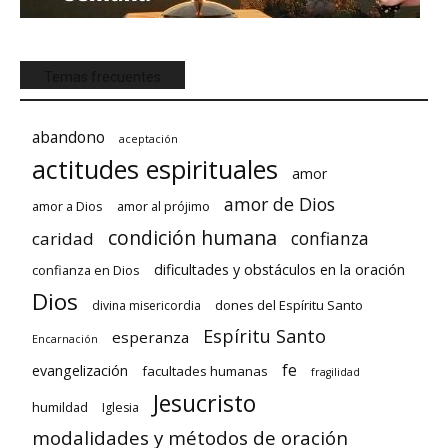
Temas frecuentes
abandono
aceptación
actitudes espirituales
amor
amor de Dios
amor a Dios
amor al prójimo
condición humana
confianza
caridad
dificultades y obstáculos en la oración
confianza en Dios
Dios
dones del Espíritu Santo
divina misericordia
Espíritu Santo
esperanza
Encarnación
fe
evangelización
facultades humanas
fragilidad
Jesucristo
humildad
Iglesia
modalidades y métodos de oración