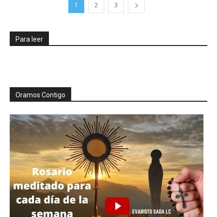
1
2
3
Para leer
Oramos Contigo