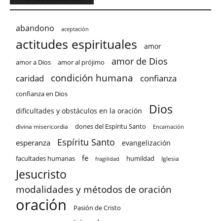
abandono
aceptación
actitudes espirituales
amor
amor de Dios
amor a Dios
amor al prójimo
condición humana
confianza
caridad
confianza en Dios
Dios
dificultades y obstáculos en la oración
dones del Espíritu Santo
divina misericordia
Encarnación
Espíritu Santo
esperanza
evangelización
fe
facultades humanas
humildad
Iglesia
fragilidad
Jesucristo
modalidades y métodos de oración
oración
Pasión de Cristo