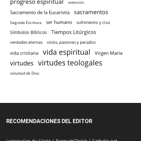
progreso espiritual
redención
sacramentos
Sacramento de la Eucaristía
ser humano
sufrimiento y cruz
Sagrada Escritura
Tiempos Litúrgicos
Símbolos Bíblicos
verdades eternas
vicios, pasiones y pecados
vida espiritual
Virgen María
vida cristiana
virtudes teologales
virtudes
voluntad de Dios
RECOMENDACIONES DEL EDITOR
Legionarios de Cristo
|
RegnumChristi
|
Catholic.net