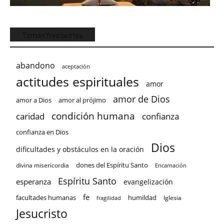
Temas frecuentes
abandono
aceptación
actitudes espirituales
amor
amor de Dios
amor a Dios
amor al prójimo
condición humana
confianza
caridad
confianza en Dios
Dios
dificultades y obstáculos en la oración
dones del Espíritu Santo
divina misericordia
Encarnación
Espíritu Santo
esperanza
evangelización
fe
facultades humanas
humildad
Iglesia
fragilidad
Jesucristo