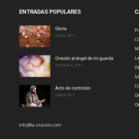
ENTRADAS POPULARES
C
Gloria
Fr
5 abril, 2011
C
Me
Le
Oración al ángel de mi guarda
23 febrero, 2011
Or
S
Co
Acto de contrición
Or
5 abril, 2011
Or
info@la-oracion.com