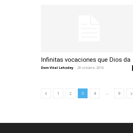
Infinitas vocaciones que Dios da
Dom Vital Lehodey
-
20 octubre, 2016
...
1
2
3
4
9