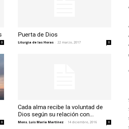
s
Puerta de Dios
Liturgia de las Horas
-
22 marzo, 2017
0
0
Cada alma recibe la voluntad de
Dios según su relación con...
Mons. Luis María Martínez
-
14 diciembre, 2016
0
0