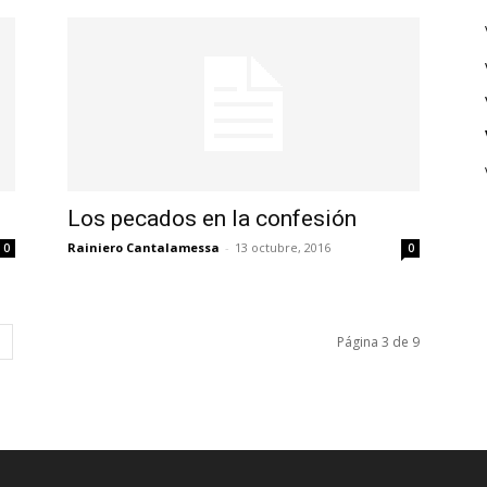
Los pecados en la confesión
Rainiero Cantalamessa
-
13 octubre, 2016
0
0
Página 3 de 9