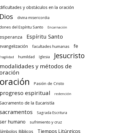
dificultades y obstáculos en la oración
Dios
divina misericordia
dones del Espíritu Santo
Encarnación
Espíritu Santo
esperanza
fe
evangelización
facultades humanas
Jesucristo
humildad
Iglesia
fragilidad
modalidades y métodos de
oración
oración
Pasión de Cristo
progreso espiritual
redención
Sacramento de la Eucaristía
sacramentos
Sagrada Escritura
ser humano
sufrimiento y cruz
Tiempos Litúrgicos
Símbolos Bíblicos