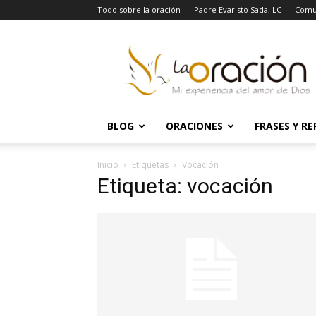
Todo sobre la oración
Padre Evaristo Sada, LC
Comu
La
Oración
BLOG
ORACIONES
FRASES Y RE
Inicio
Etiquetas
Vocación
Etiqueta: vocación