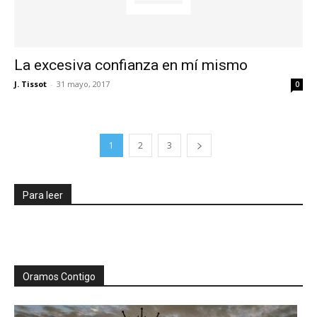
La excesiva confianza en mí mismo
J. Tissot
-
31 mayo, 2017
0
1
2
3
Para leer
Oramos Contigo