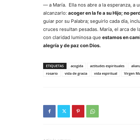
— a María. Ella nos abre a la esperanza, a u
alcanzarlo:
acoger en la fe a su Hijo; no pe
guiar por su Palabra; seguirlo cada día, i
cruces resultan pesadas. María, el arca de la
con claridad luminosa que
estamos en cami
alegría y de paz con Dios.
ETIQUETAS
acogida
actitudes espirituales
alian
rosario
vida de gracia
vida espiritual
Virgen Ma