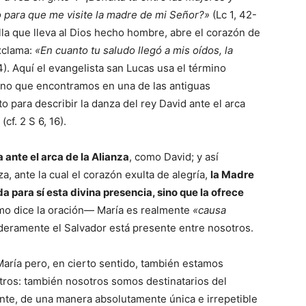
yo para que me visite la madre de mi Señor?»
(Lc 1, 42-
ella que lleva al Dios hecho hombre, abre el corazón de
exclama:
«En cuanto tu saludo llegó a mis oídos, la
4). Aquí el evangelista san Lucas usa el término
ino que encontramos en una de las antiguas
 para describir la danza del rey David ante el arca
cf. 2 S 6, 16).
 ante el arca de la Alianza
, como David; y así
a, ante la cual el corazón exulta de alegría,
la Madre
 para sí esta divina presencia, sino que la ofrece
o dice la oración— María es realmente
«causa
aderamente el Salvador está presente entre nosotros.
ría pero, en cierto sentido, también estamos
ros: también nosotros somos destinatarios del
e, de una manera absolutamente única e irrepetible