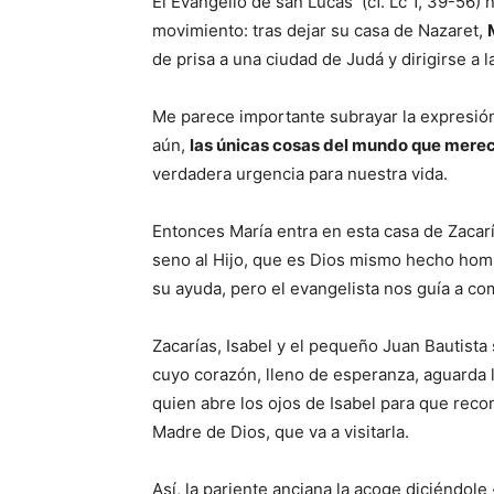
El Evangelio de san Lucas (cf. Lc 1, 39-56) 
movimiento: tras dejar su casa de Nazaret,
de prisa a una ciudad de Judá y dirigirse a l
Me parece importante subrayar la expresi
aún,
las únicas cosas del mundo que merec
verdadera urgencia para nuestra vida.
Entonces María entra en esta casa de Zacaría
seno al Hijo, que es Dios mismo hecho homb
su ayuda, pero el evangelista nos guía a c
Zacarías, Isabel y el pequeño Juan Bautista 
cuyo corazón, lleno de esperanza, aguarda l
quien abre los ojos de Isabel para que recon
Madre de Dios, que va a visitarla.
Así, la pariente anciana la acoge diciéndole