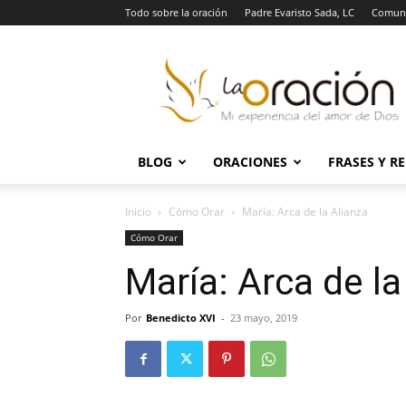
Todo sobre la oración
Padre Evaristo Sada, LC
Comuni
La
Oración
BLOG
ORACIONES
FRASES Y R
Inicio
Cómo Orar
María: Arca de la Alianza
Cómo Orar
María: Arca de la
Por
Benedicto XVI
-
23 mayo, 2019