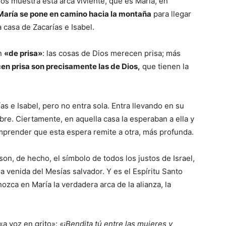
nos muestra esta arca viviente, que es María, en
María se pone en camino hacia la montaña
para llegar
a casa de Zacarías e Isabel.
ón
«de prisa»
: las cosas de Dios merecen prisa; más
en prisa son precisamente las de Dios,
que tienen la
s e Isabel, pero no entra sola. Entra llevando en su
re. Ciertamente, en aquella casa la esperaban a ella y
omprender que esta espera remite a otra, más profunda.
son, de hecho, el símbolo de todos los justos de Israel,
a venida del Mesías salvador. Y es el Espíritu Santo
ozca en María la verdadera arca de la alianza, la
 «a voz en grito»:
«¡Bendita tú entre las mujeres y