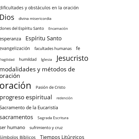
dificultades y obstáculos en la oración
Dios
divina misericordia
dones del Espíritu Santo
Encarnación
Espíritu Santo
esperanza
fe
evangelización
facultades humanas
Jesucristo
humildad
Iglesia
fragilidad
modalidades y métodos de
oración
oración
Pasión de Cristo
progreso espiritual
redención
Sacramento de la Eucaristía
sacramentos
Sagrada Escritura
ser humano
sufrimiento y cruz
Tiempos Litúrgicos
Símbolos Bíblicos