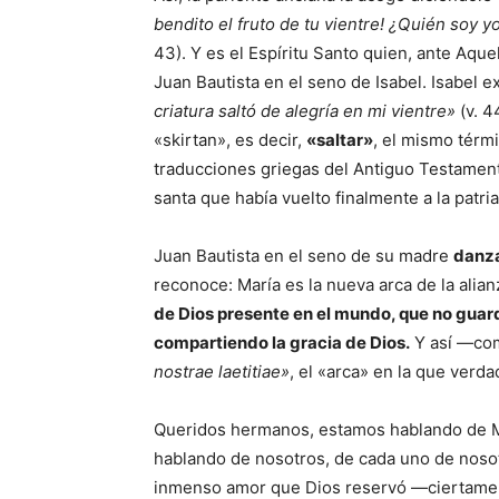
bendito el fruto de tu vientre! ¿Quién soy 
43). Y es el Espíritu Santo quien, ante Aqu
Juan Bautista en el seno de Isabel. Isabel 
criatura saltó de alegría en mi vientre»
(v. 4
«skirtan», es decir,
«saltar»
, el mismo térm
traducciones griegas del Antiguo Testamento
santa que había vuelto finalmente a la patria (
Juan Bautista en el seno de su madre
danza
reconoce: María es la nueva arca de la alianz
de Dios presente en el mundo, que no guarda
compartiendo la gracia de Dios.
Y así —com
nostrae laetitiae»
, el «arca» en la que verd
Queridos hermanos, estamos hablando de Ma
hablando de nosotros, de cada uno de nosot
inmenso amor que Dios reservó —ciertament