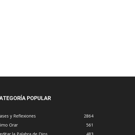
ATEGORÍA POPULAR
ases y Reflexiones
2864
ómo Orar
561
ditar la Palabra de Dios
483