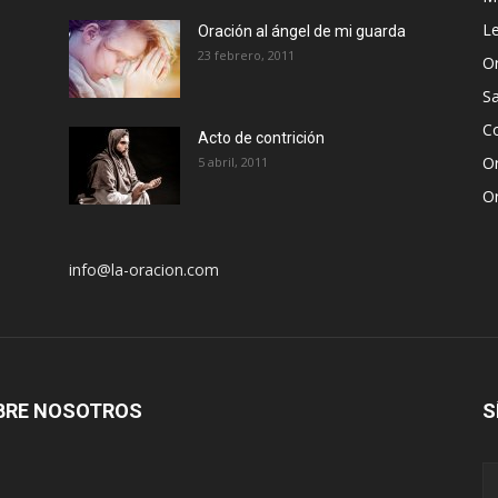
Le
Oración al ángel de mi guarda
23 febrero, 2011
Or
S
Co
Acto de contrición
Or
5 abril, 2011
Or
info@la-oracion.com
BRE NOSOTROS
S