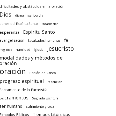
dificultades y obstáculos en la oración
Dios
divina misericordia
dones del Espíritu Santo
Encarnación
Espíritu Santo
esperanza
fe
evangelización
facultades humanas
Jesucristo
humildad
Iglesia
fragilidad
modalidades y métodos de
oración
oración
Pasión de Cristo
progreso espiritual
redención
Sacramento de la Eucaristía
sacramentos
Sagrada Escritura
ser humano
sufrimiento y cruz
Tiempos Litúrgicos
Símbolos Bíblicos