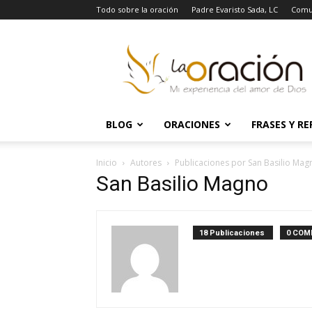
Todo sobre la oración
Padre Evaristo Sada, LC
Comu
La
Oración
BLOG
ORACIONES
FRASES Y RE
Inicio
Autores
Publicaciones por San Basilio Mag
San Basilio Magno
18 Publicaciones
0 COM