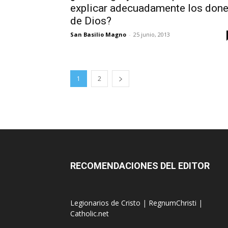
explicar adecuadamente los don
de Dios?
San Basilio Magno
-
25 junio, 2013
1
2
RECOMENDACIONES DEL EDITOR
Legionarios de Cristo
|
RegnumChristi
|
Catholic.net