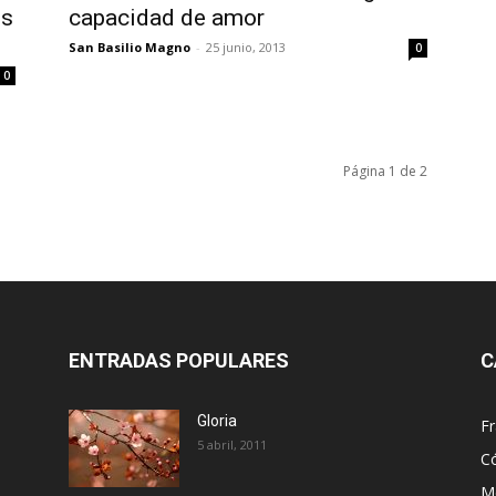
es
capacidad de amor
San Basilio Magno
-
25 junio, 2013
0
0
Página 1 de 2
ENTRADAS POPULARES
C
Gloria
Fr
5 abril, 2011
C
Me