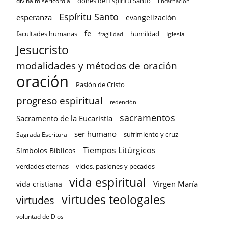
dones del Espíritu Santo
divina misericordia
Encarnación
Espíritu Santo
esperanza
evangelización
fe
facultades humanas
humildad
Iglesia
fragilidad
Jesucristo
modalidades y métodos de oración
oración
Pasión de Cristo
progreso espiritual
redención
sacramentos
Sacramento de la Eucaristía
ser humano
sufrimiento y cruz
Sagrada Escritura
Tiempos Litúrgicos
Símbolos Bíblicos
verdades eternas
vicios, pasiones y pecados
vida espiritual
Virgen María
vida cristiana
virtudes teologales
virtudes
voluntad de Dios