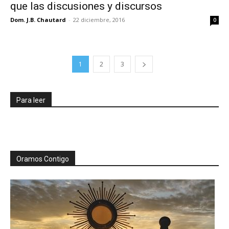
que las discusiones y discursos
Dom. J.B. Chautard
-
22 diciembre, 2016
0
1
2
3
Para leer
Oramos Contigo