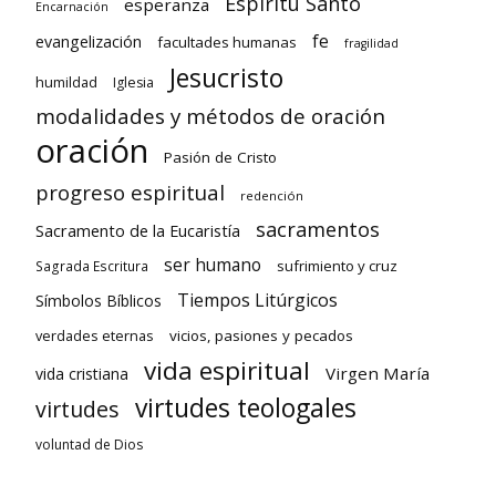
Espíritu Santo
esperanza
Encarnación
fe
evangelización
facultades humanas
fragilidad
Jesucristo
humildad
Iglesia
modalidades y métodos de oración
oración
Pasión de Cristo
progreso espiritual
redención
sacramentos
Sacramento de la Eucaristía
ser humano
sufrimiento y cruz
Sagrada Escritura
Tiempos Litúrgicos
Símbolos Bíblicos
verdades eternas
vicios, pasiones y pecados
vida espiritual
Virgen María
vida cristiana
virtudes teologales
virtudes
voluntad de Dios