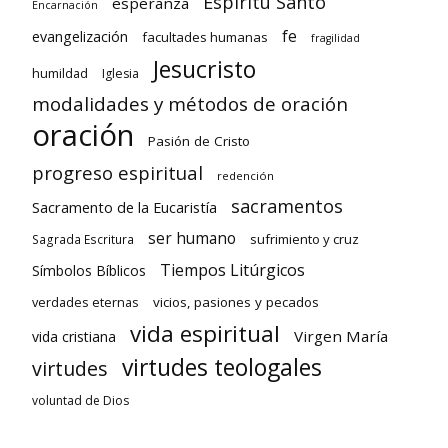
Espíritu Santo
esperanza
Encarnación
fe
evangelización
facultades humanas
fragilidad
Jesucristo
humildad
Iglesia
modalidades y métodos de oración
oración
Pasión de Cristo
progreso espiritual
redención
sacramentos
Sacramento de la Eucaristía
ser humano
sufrimiento y cruz
Sagrada Escritura
Tiempos Litúrgicos
Símbolos Bíblicos
verdades eternas
vicios, pasiones y pecados
vida espiritual
Virgen María
vida cristiana
virtudes teologales
virtudes
voluntad de Dios