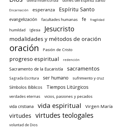
dones del Espíritu Santo
divina misericordia
Espíritu Santo
esperanza
Encarnación
fe
evangelización
facultades humanas
fragilidad
Jesucristo
humildad
Iglesia
modalidades y métodos de oración
oración
Pasión de Cristo
progreso espiritual
redención
sacramentos
Sacramento de la Eucaristía
ser humano
sufrimiento y cruz
Sagrada Escritura
Tiempos Litúrgicos
Símbolos Bíblicos
verdades eternas
vicios, pasiones y pecados
vida espiritual
Virgen María
vida cristiana
virtudes teologales
virtudes
voluntad de Dios