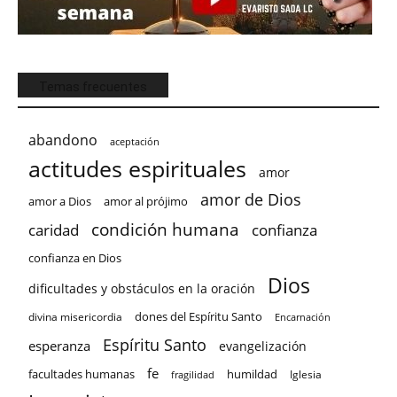
Temas frecuentes
abandono
aceptación
actitudes espirituales
amor
amor de Dios
amor a Dios
amor al prójimo
condición humana
confianza
caridad
confianza en Dios
Dios
dificultades y obstáculos en la oración
dones del Espíritu Santo
divina misericordia
Encarnación
Espíritu Santo
esperanza
evangelización
fe
facultades humanas
humildad
Iglesia
fragilidad