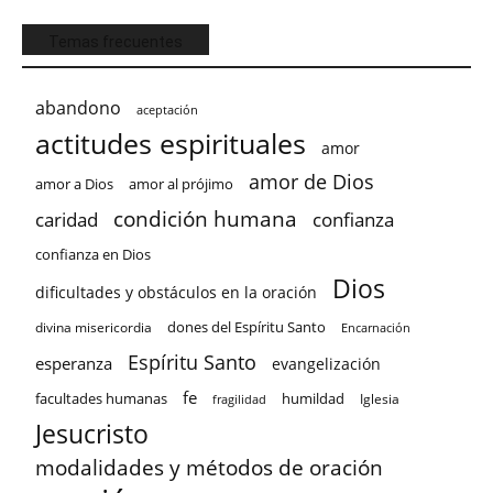
Temas frecuentes
abandono
aceptación
actitudes espirituales
amor
amor de Dios
amor a Dios
amor al prójimo
condición humana
confianza
caridad
confianza en Dios
Dios
dificultades y obstáculos en la oración
dones del Espíritu Santo
divina misericordia
Encarnación
Espíritu Santo
esperanza
evangelización
fe
facultades humanas
humildad
Iglesia
fragilidad
Jesucristo
modalidades y métodos de oración