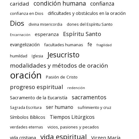
condición humana
confianza
caridad
dificultades y obstáculos en la oración
confianza en Dios
Dios
dones del Espíritu Santo
divina misericordia
Espíritu Santo
esperanza
Encarnación
fe
evangelización
facultades humanas
fragilidad
Jesucristo
humildad
Iglesia
modalidades y métodos de oración
oración
Pasión de Cristo
progreso espiritual
redención
sacramentos
Sacramento de la Eucaristía
ser humano
sufrimiento y cruz
Sagrada Escritura
Tiempos Litúrgicos
Símbolos Bíblicos
verdades eternas
vicios, pasiones y pecados
vida espiritual
Virgen María
vida cristiana