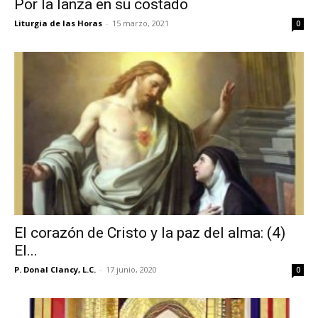
Por la lanza en su costado
Liturgia de las Horas
-
15 marzo, 2021
0
El corazón de Cristo y la paz del alma: (4)
El...
P. Donal Clancy, L.C.
-
17 junio, 2020
0