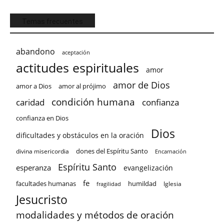
Temas frecuentes
abandono
aceptación
actitudes espirituales
amor
amor de Dios
amor a Dios
amor al prójimo
condición humana
confianza
caridad
confianza en Dios
Dios
dificultades y obstáculos en la oración
dones del Espíritu Santo
divina misericordia
Encarnación
Espíritu Santo
esperanza
evangelización
fe
facultades humanas
humildad
Iglesia
fragilidad
Jesucristo
modalidades y métodos de oración