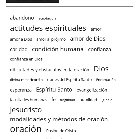
abandono
aceptación
actitudes espirituales
amor
amor de Dios
amor a Dios
amor al prójimo
condición humana
confianza
caridad
confianza en Dios
Dios
dificultades y obstáculos en la oración
dones del Espíritu Santo
divina misericordia
Encarnación
Espíritu Santo
esperanza
evangelización
fe
facultades humanas
humildad
Iglesia
fragilidad
Jesucristo
modalidades y métodos de oración
oración
Pasión de Cristo