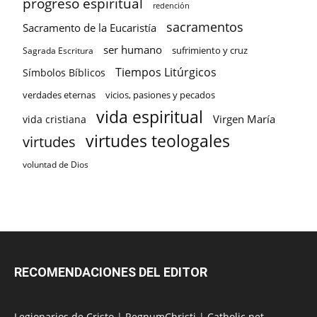
progreso espiritual
redención
sacramentos
Sacramento de la Eucaristía
ser humano
sufrimiento y cruz
Sagrada Escritura
Tiempos Litúrgicos
Símbolos Bíblicos
verdades eternas
vicios, pasiones y pecados
vida espiritual
Virgen María
vida cristiana
virtudes teologales
virtudes
voluntad de Dios
RECOMENDACIONES DEL EDITOR
Legionarios de Cristo
|
RegnumChristi
|
Catholic.net