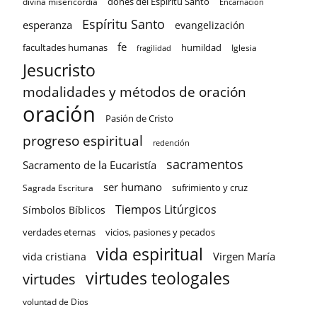
dones del Espíritu Santo
divina misericordia
Encarnación
Espíritu Santo
esperanza
evangelización
fe
facultades humanas
humildad
Iglesia
fragilidad
Jesucristo
modalidades y métodos de oración
oración
Pasión de Cristo
progreso espiritual
redención
sacramentos
Sacramento de la Eucaristía
ser humano
sufrimiento y cruz
Sagrada Escritura
Tiempos Litúrgicos
Símbolos Bíblicos
verdades eternas
vicios, pasiones y pecados
vida espiritual
Virgen María
vida cristiana
virtudes teologales
virtudes
voluntad de Dios