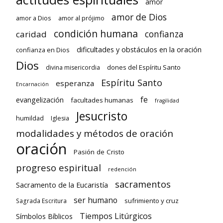
amor
amor de Dios
amor a Dios
amor al prójimo
condición humana
confianza
caridad
dificultades y obstáculos en la oración
confianza en Dios
Dios
dones del Espíritu Santo
divina misericordia
Espíritu Santo
esperanza
Encarnación
fe
evangelización
facultades humanas
fragilidad
Jesucristo
humildad
Iglesia
modalidades y métodos de oración
oración
Pasión de Cristo
progreso espiritual
redención
sacramentos
Sacramento de la Eucaristía
ser humano
sufrimiento y cruz
Sagrada Escritura
Tiempos Litúrgicos
Símbolos Bíblicos