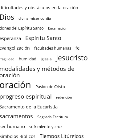
dificultades y obstáculos en la oración
Dios
divina misericordia
dones del Espíritu Santo
Encarnación
Espíritu Santo
esperanza
fe
evangelización
facultades humanas
Jesucristo
humildad
Iglesia
fragilidad
modalidades y métodos de
oración
oración
Pasión de Cristo
progreso espiritual
redención
Sacramento de la Eucaristía
sacramentos
Sagrada Escritura
ser humano
sufrimiento y cruz
Tiempos Litúrgicos
Símbolos Bíblicos