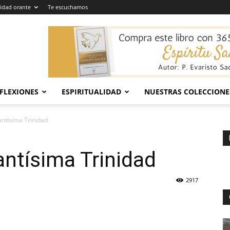
dad orante
Te escuchamos
EFLEXIONES
ESPIRITUALIDAD
NUESTRAS COLECCIONE
ntísima Trinidad
ntísima Trinidad
2917