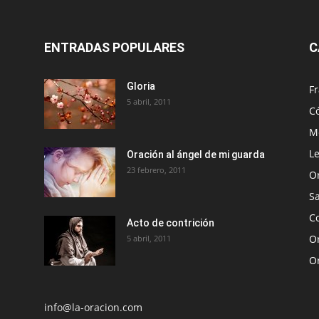
ENTRADAS POPULARES
C
Gloria
Fr
5 abril, 2011
C
Me
Le
Oración al ángel de mi guarda
23 febrero, 2011
O
S
Co
Acto de contrición
Or
5 abril, 2011
O
info@la-oracion.com