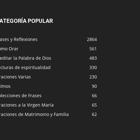
ATEGORÍA POPULAR
ases y Reflexiones
2864
ómo Orar
561
ditar la Palabra de Dios
483
cturas de espiritualidad
330
raciones Varias
230
almos
90
lecciones de Frases
66
aciones a la Virgen María
65
raciones de Matrimonio y Familia
62