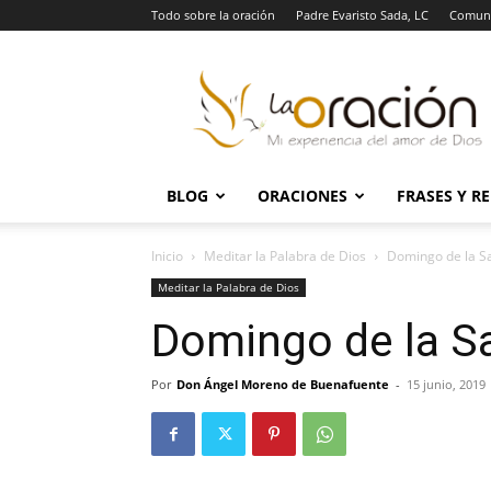
Todo sobre la oración
Padre Evaristo Sada, LC
Comuni
La
Oración
BLOG
ORACIONES
FRASES Y R
Inicio
Meditar la Palabra de Dios
Domingo de la Sa
Meditar la Palabra de Dios
Domingo de la Sa
Por
Don Ángel Moreno de Buenafuente
-
15 junio, 2019