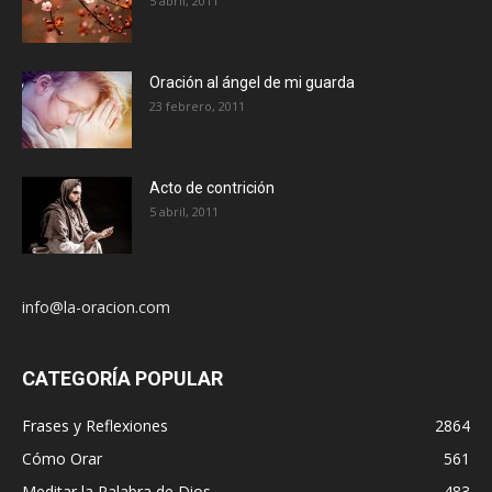
5 abril, 2011
Oración al ángel de mi guarda
23 febrero, 2011
Acto de contrición
5 abril, 2011
info@la-oracion.com
CATEGORÍA POPULAR
Frases y Reflexiones
2864
Cómo Orar
561
Meditar la Palabra de Dios
483