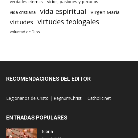
verdades eternas
vicios, pasiones y pecados
vida espiritual
Virgen María
vida cristiana
virtudes teologales
virtudes
voluntad de Dios
RECOMENDACIONES DEL EDITOR
Legionarios de Cristo
|
RegnumChristi
|
Catholic.net
ENTRADAS POPULARES
Gloria