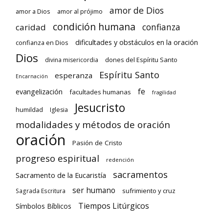
amor de Dios
amor a Dios
amor al prójimo
condición humana
confianza
caridad
dificultades y obstáculos en la oración
confianza en Dios
Dios
dones del Espíritu Santo
divina misericordia
Espíritu Santo
esperanza
Encarnación
fe
evangelización
facultades humanas
fragilidad
Jesucristo
humildad
Iglesia
modalidades y métodos de oración
oración
Pasión de Cristo
progreso espiritual
redención
sacramentos
Sacramento de la Eucaristía
ser humano
sufrimiento y cruz
Sagrada Escritura
Tiempos Litúrgicos
Símbolos Bíblicos