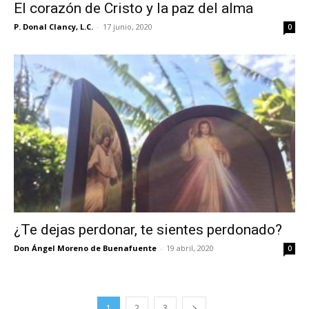
El corazón de Cristo y la paz del alma
P. Donal Clancy, L.C.
-
17 junio, 2020
0
¿Te dejas perdonar, te sientes perdonado?
Don Ángel Moreno de Buenafuente
-
19 abril, 2020
0
1
2
3