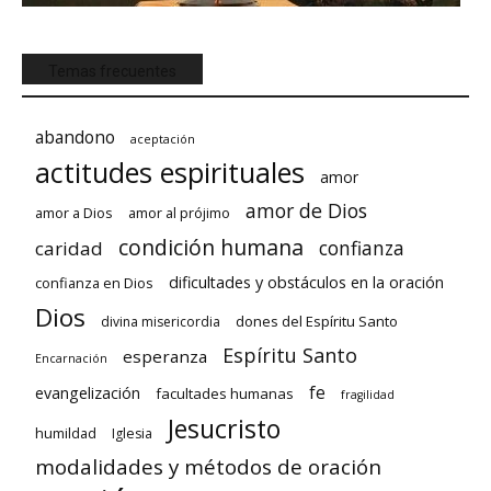
Temas frecuentes
abandono
aceptación
actitudes espirituales
amor
amor de Dios
amor a Dios
amor al prójimo
condición humana
confianza
caridad
dificultades y obstáculos en la oración
confianza en Dios
Dios
dones del Espíritu Santo
divina misericordia
Espíritu Santo
esperanza
Encarnación
fe
evangelización
facultades humanas
fragilidad
Jesucristo
humildad
Iglesia
modalidades y métodos de oración