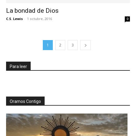
La bondad de Dios
C.S. Lewis
-
1 octubre, 2016
0
1
2
3
Para leer
Oramos Contigo