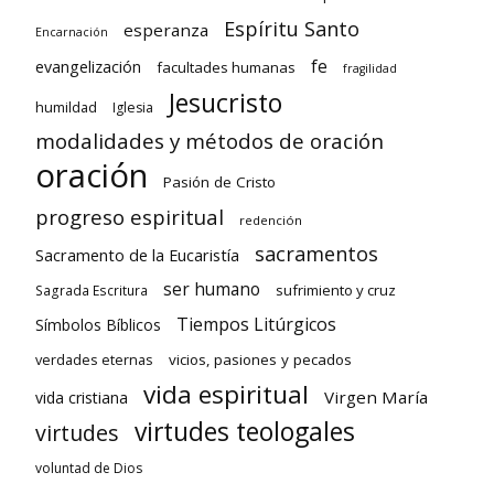
Espíritu Santo
esperanza
Encarnación
fe
evangelización
facultades humanas
fragilidad
Jesucristo
humildad
Iglesia
modalidades y métodos de oración
oración
Pasión de Cristo
progreso espiritual
redención
sacramentos
Sacramento de la Eucaristía
ser humano
sufrimiento y cruz
Sagrada Escritura
Tiempos Litúrgicos
Símbolos Bíblicos
verdades eternas
vicios, pasiones y pecados
vida espiritual
Virgen María
vida cristiana
virtudes teologales
virtudes
voluntad de Dios