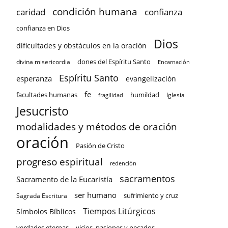
condición humana
confianza
caridad
confianza en Dios
Dios
dificultades y obstáculos en la oración
dones del Espíritu Santo
divina misericordia
Encarnación
Espíritu Santo
esperanza
evangelización
fe
facultades humanas
humildad
Iglesia
fragilidad
Jesucristo
modalidades y métodos de oración
oración
Pasión de Cristo
progreso espiritual
redención
sacramentos
Sacramento de la Eucaristía
ser humano
sufrimiento y cruz
Sagrada Escritura
Tiempos Litúrgicos
Símbolos Bíblicos
verdades eternas
vicios, pasiones y pecados