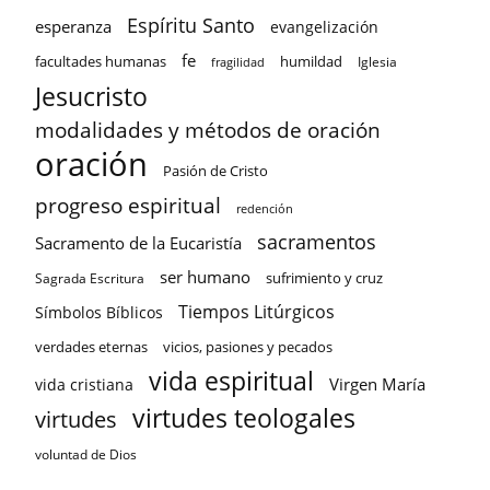
Espíritu Santo
esperanza
evangelización
fe
facultades humanas
humildad
Iglesia
fragilidad
Jesucristo
modalidades y métodos de oración
oración
Pasión de Cristo
progreso espiritual
redención
sacramentos
Sacramento de la Eucaristía
ser humano
sufrimiento y cruz
Sagrada Escritura
Tiempos Litúrgicos
Símbolos Bíblicos
verdades eternas
vicios, pasiones y pecados
vida espiritual
Virgen María
vida cristiana
virtudes teologales
virtudes
voluntad de Dios