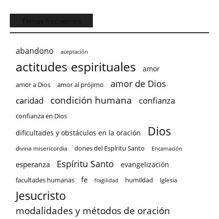
Temas frecuentes
abandono
aceptación
actitudes espirituales
amor
amor de Dios
amor a Dios
amor al prójimo
condición humana
confianza
caridad
confianza en Dios
Dios
dificultades y obstáculos en la oración
dones del Espíritu Santo
divina misericordia
Encarnación
Espíritu Santo
esperanza
evangelización
fe
facultades humanas
humildad
Iglesia
fragilidad
Jesucristo
modalidades y métodos de oración